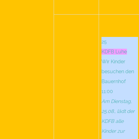
25
KDFB Luhe
Wir Kinder
besuchen den
Bauernhof
11:00
Am Dienstag,
25.08., lädt der
KDFB alle
Kinder zur