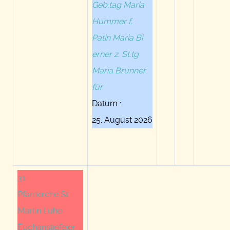
Geb.tag Maria
Hummer f.
Patin Maria Bi
erner z. St.tg
Maria Brunner
für
Datum :
25. August 2026
31
Pfarrkirche St.
Martin Luhe
Eucharistiefeier