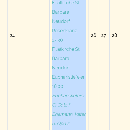
Filialkirche St.
Barbara
Neudorf
Rosenkranz
24
26
27
28
17:30
Filialkirche St.
Barbara
Neudorf
Eucharistiefeier
18:00
Eucharistiefeier
G. Götz f.
Ehemann, Vater
u. Opa z.