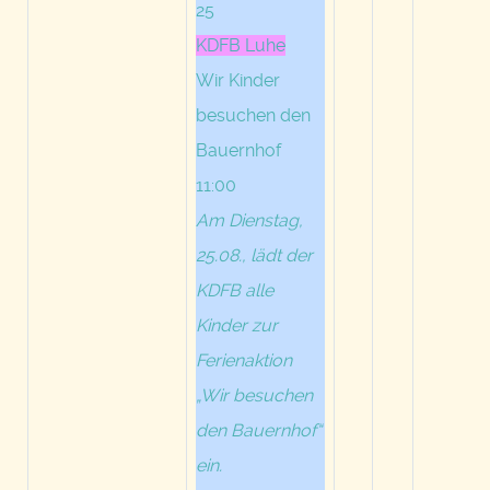
25
KDFB Luhe
Wir Kinder
besuchen den
Bauernhof
11:00
Am Dienstag,
25.08., lädt der
KDFB alle
Kinder zur
Ferienaktion
„Wir besuchen
den Bauernhof“
ein.