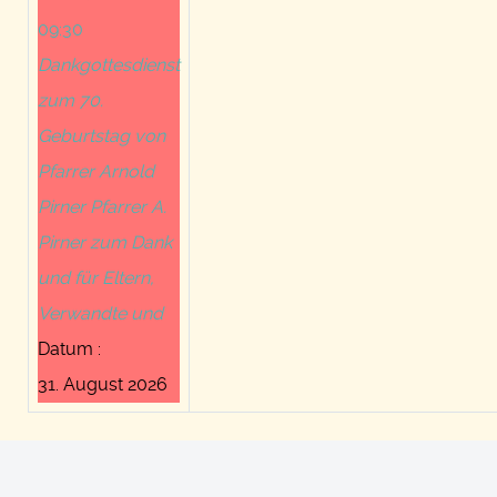
09:30
Dankgottesdienst
zum 70.
Geburtstag von
Pfarrer Arnold
Pirner Pfarrer A.
Pirner zum Dank
und für Eltern,
Verwandte und
Datum :
31. August 2026