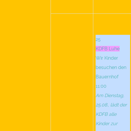
25
KDFB Luhe
Wir Kinder
besuchen den
Bauernhof
11:00
Am Dienstag,
25.08., lädt der
KDFB alle
Kinder zur