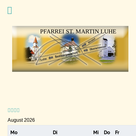
Vorheriges
Vorheriger
Nächstes
Nächstes
Jahr
Monat
Jahr
Monat
PFARREI ST. MARTIN LUHE
August 2026
Mo
Di
Mi
Do
Fr