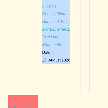
u. Opa z.
Geb.tag Maria
Hummer f. Patin
Maria Bi erner z.
St.tg Maria
Brunner für
Datum :
25. August 2026
31
Pfarrkirche St.