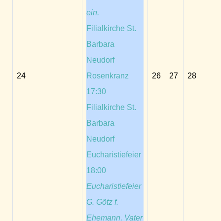
ein.
Filialkirche St.
Barbara
Neudorf
24
Rosenkranz
26
27
28
17:30
Filialkirche St.
Barbara
Neudorf
Eucharistiefeier
18:00
Eucharistiefeier
G. Götz f.
Ehemann, Vater