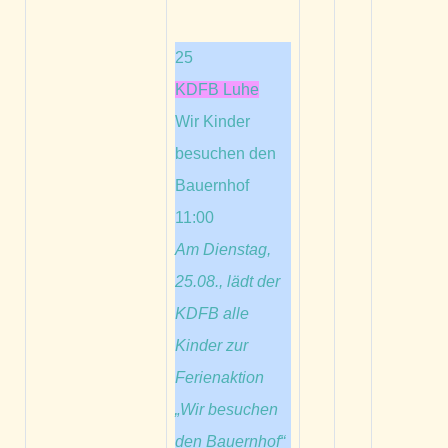
25
KDFB Luhe
Wir Kinder
besuchen den
Bauernhof
11:00
Am Dienstag,
25.08., lädt der
KDFB alle
Kinder zur
Ferienaktion
„Wir besuchen
den Bauernhof“