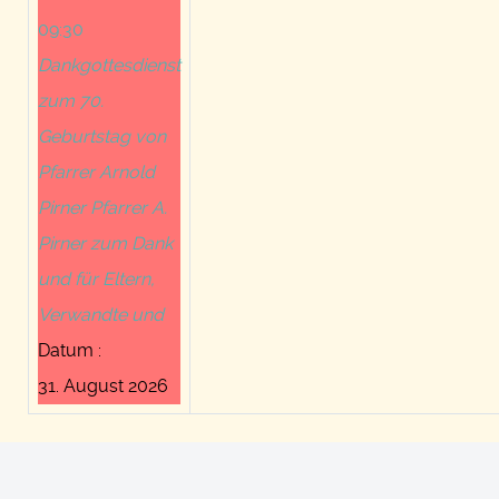
09:30
Dankgottesdienst
zum 70.
Geburtstag von
Pfarrer Arnold
Pirner Pfarrer A.
Pirner zum Dank
und für Eltern,
Verwandte und
Datum :
31. August 2026