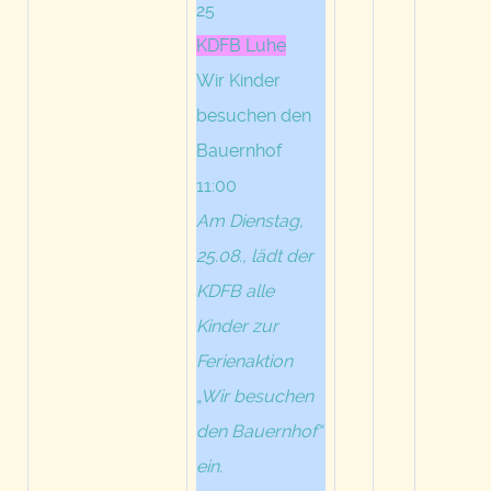
25
KDFB Luhe
Wir Kinder
besuchen den
Bauernhof
11:00
Am Dienstag,
25.08., lädt der
KDFB alle
Kinder zur
Ferienaktion
„Wir besuchen
den Bauernhof“
ein.