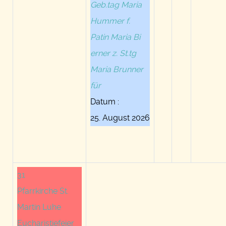
Geb.tag Maria
Hummer f.
Patin Maria Bi
erner z. St.tg
Maria Brunner
für
Datum :
25. August 2026
31
Pfarrkirche St.
Martin Luhe
Eucharistiefeier