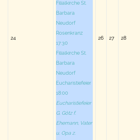
Filialkirche St.
Barbara
Neudorf
Rosenkranz
24
26
27
28
17:30
Filialkirche St.
Barbara
Neudorf
Eucharistiefeier
18:00
Eucharistiefeier
G. Götz f.
Ehemann, Vater
u. Opa z.