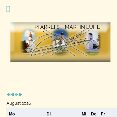
Vorheriges
Vorheriger
Nächstes
Nächstes
Jahr
Monat
Jahr
Monat
PFARREI ST. MARTIN LUHE
August 2026
Mo
Di
Mi
Do
Fr