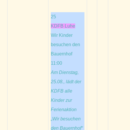
25
KDFB Luhe
Wir Kinder
besuchen den
Bauernhof
11:00
Am Dienstag,
25.08., lädt der
KDFB alle
Kinder zur
Ferienaktion
„Wir besuchen
den Bauernhof“