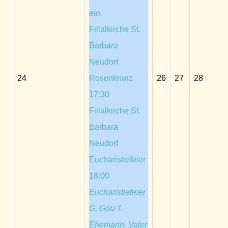
ein.
Filialkirche St.
Barbara
Neudorf
24
Rosenkranz
26
27
28
17:30
Filialkirche St.
Barbara
Neudorf
Eucharistiefeier
18:00
Eucharistiefeier
G. Götz f.
Ehemann, Vater