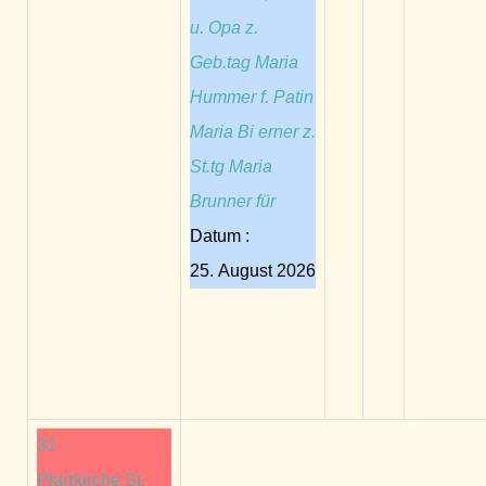
u. Opa z.
Geb.tag Maria
Hummer f. Patin
Maria Bi erner z.
St.tg Maria
Brunner für
Datum :
25. August 2026
31
Pfarrkirche St.