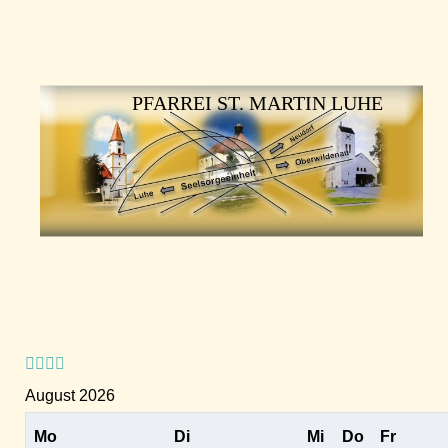
Vorheriges
Vorheriger
Nächstes
Nächstes
Jahr
Monat
Jahr
Monat
PFARREI ST. MARTIN LUHE
August 2026
Mo
Di
Mi
Do
Fr