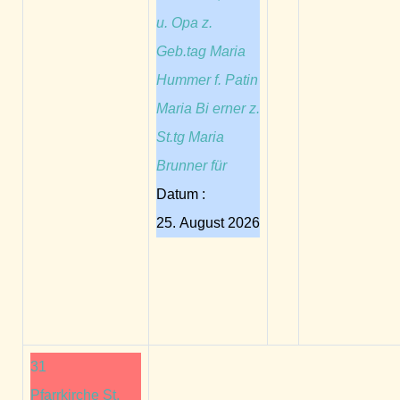
u. Opa z.
Geb.tag Maria
Hummer f. Patin
Maria Bi erner z.
St.tg Maria
Brunner für
Datum :
25. August 2026
31
Pfarrkirche St.