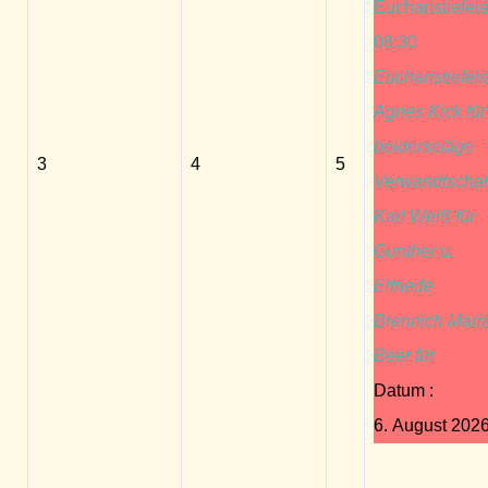
Eucharistiefeie
08:30
Eucharistiefeie
Agnes Kick für
beiderseitige
3
4
5
Verwandtschaf
Karl Weiß für
Gunther u.
Elfriede
Brennich Mari
Beer für
Datum :
6. August 202