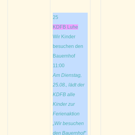
25
KDFB Luhe
Wir Kinder
besuchen den
Bauernhof
11:00
Am Dienstag,
25.08., lädt der
KDFB alle
Kinder zur
Ferienaktion
„Wir besuchen
den Bauernhof“