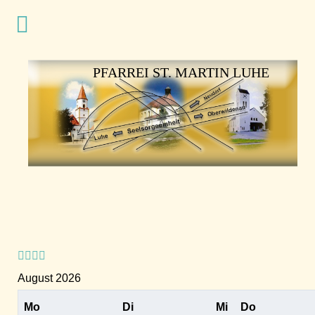
Vorheriges
Vorheriger
Nächstes
Nächstes
Jahr
Monat
Jahr
Monat
PFARREI ST. MARTIN LUHE
August 2026
Mo
Di
Mi
Do