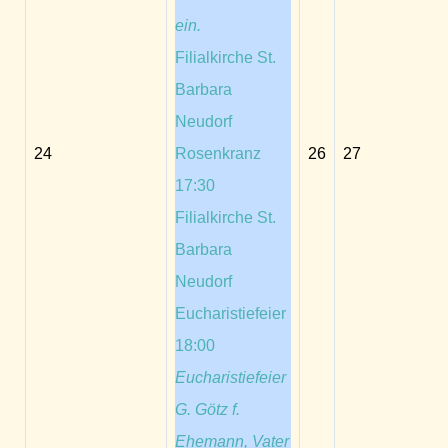
ein.
Filialkirche St.
Barbara
Neudorf
24
Rosenkranz
26
27
17:30
Filialkirche St.
Barbara
Neudorf
Eucharistiefeier
18:00
Eucharistiefeier
G. Götz f.
Ehemann, Vater