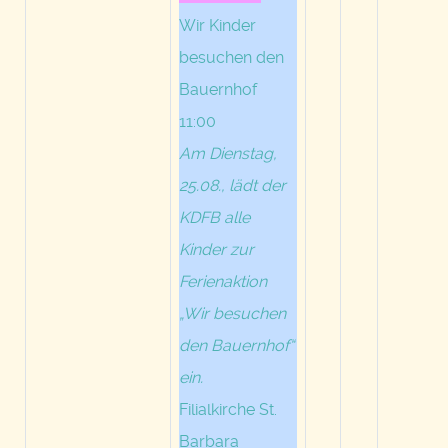
Wir Kinder
besuchen den
Bauernhof
11:00
Am Dienstag,
25.08., lädt der
KDFB alle
Kinder zur
Ferienaktion
„Wir besuchen
den Bauernhof“
ein.
Filialkirche St.
Barbara