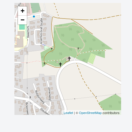
+
−
Leaflet
| ©
OpenStreetMap
contributors