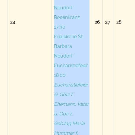
Neudorf
Rosenkranz
24
26
27
28
17:30
Filialkirche St.
Barbara
Neudorf
Eucharistiefeier
18:00
Eucharistiefeier
G. Götz f.
Ehemann, Vater
u. Opa z.
Geb.tag Maria
Hummer f.