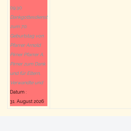
09:30
Dankgottesdienst
zum 70.
Geburtstag von
Pfarrer Arnold
Pirner Pfarrer A.
Pirner zum Dank
und für Eltern,
Verwandte und
Datum :
31. August 2026