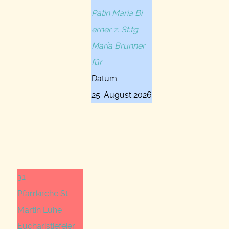
Patin Maria Bi
erner z. St.tg
Maria Brunner
für
Datum :
25. August 2026
31
Pfarrkirche St.
Martin Luhe
Eucharistiefeier