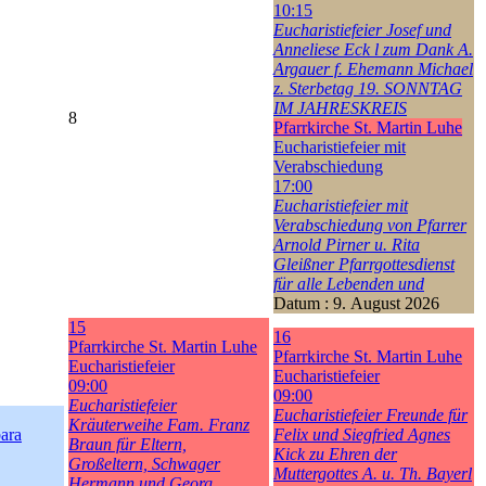
10:15
Eucharistiefeier Josef und
Anneliese Eck l zum Dank A.
Argauer f. Ehemann Michael
z. Sterbetag 19. SONNTAG
IM JAHRESKREIS
8
Pfarrkirche St. Martin Luhe
Eucharistiefeier mit
Verabschiedung
17:00
Eucharistiefeier mit
Verabschiedung von Pfarrer
Arnold Pirner u. Rita
Gleißner Pfarrgottesdienst
für alle Lebenden und
Datum :
9. August 2026
15
16
Pfarrkirche St. Martin Luhe
Pfarrkirche St. Martin Luhe
Eucharistiefeier
Eucharistiefeier
09:00
09:00
Eucharistiefeier
Eucharistiefeier Freunde für
Kräuterweihe Fam. Franz
bara
Felix und Siegfried Agnes
Braun für Eltern,
Kick zu Ehren der
Großeltern, Schwager
Muttergottes A. u. Th. Bayerl
Hermann und Georg