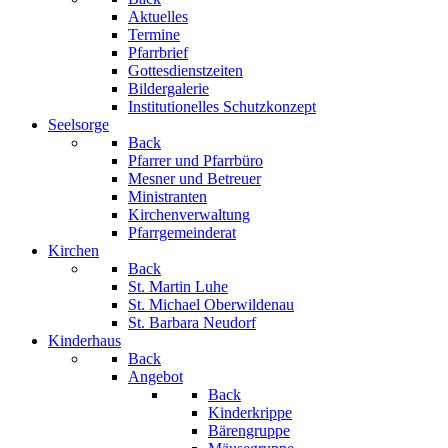
Aktuelles
Termine
Pfarrbrief
Gottesdienstzeiten
Bildergalerie
Institutionelles Schutzkonzept
Seelsorge
Back
Pfarrer und Pfarrbüro
Mesner und Betreuer
Ministranten
Kirchenverwaltung
Pfarrgemeinderat
Kirchen
Back
St. Martin Luhe
St. Michael Oberwildenau
St. Barbara Neudorf
Kinderhaus
Back
Angebot
Back
Kinderkrippe
Bärengruppe